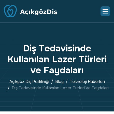
D
i
ş
T
e
d
a
v
i
s
i
n
d
e
K
u
l
l
a
n
ı
l
a
n
L
a
z
e
r
T
ü
r
l
e
r
i
v
e
F
a
y
d
a
l
a
r
ı
Açıkgöz Diş Polikliniği
Blog
Teknoloji Haberleri
Diş Tedavisinde Kullanılan Lazer Türleri Ve Faydaları