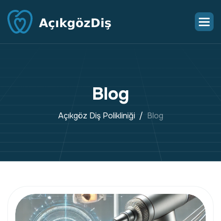
B
l
o
g
Açıkgöz Diş Polikliniği
Blog