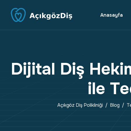
Anasayfa
D
i
j
i
t
a
l
D
i
ş
H
e
k
i
i
l
e
T
e
Açıkgöz Diş Polikliniği
Blog
Te