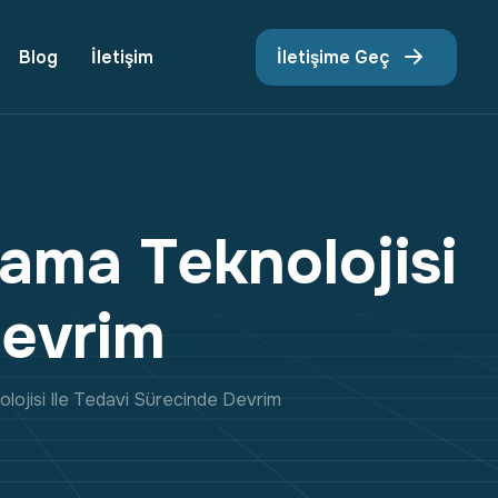
Blog
İletişim
İletişime Geç
a
m
a
T
e
k
n
o
l
o
j
i
s
i
D
e
v
r
i
m
nolojisi Ile Tedavi Sürecinde Devrim