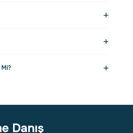
 Mi?
ne Danış