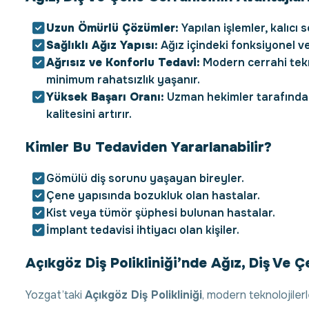
Uzun Ömürlü Çözümler:
Yapılan işlemler, kalıcı 
Sağlıklı Ağız Yapısı:
Ağız içindeki fonksiyonel ve 
Ağrısız ve Konforlu Tedavi:
Modern cerrahi tekn
minimum rahatsızlık yaşanır.
Yüksek Başarı Oranı:
Uzman hekimler tarafından
kalitesini artırır.
Kimler Bu Tedaviden Yararlanabilir?
Gömülü diş sorunu yaşayan bireyler.
Çene yapısında bozukluk olan hastalar.
Kist veya tümör şüphesi bulunan hastalar.
İmplant tedavisi ihtiyacı olan kişiler.
Açıkgöz Diş Polikliniği’nde Ağız, Diş Ve 
Yozgat’taki
Açıkgöz Diş Polikliniği
, modern teknolojiler