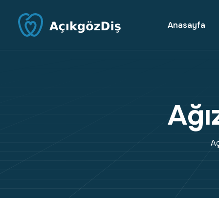
Anasayfa
A
ğ
ı
Aç