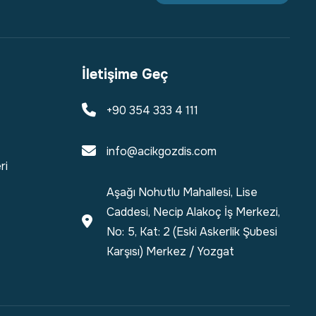
İletişime Geç
+90 354 333 4 111
info@acikgozdis.com
ri
Aşağı Nohutlu Mahallesi, Lise
Caddesi, Necip Alakoç İş Merkezi,
No: 5, Kat: 2 (Eski Askerlik Şubesi
Karşısı) Merkez / Yozgat