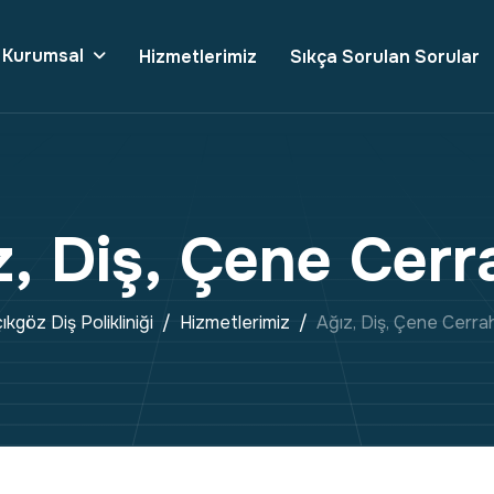
Kurumsal
Hizmetlerimiz
Sıkça Sorulan Sorular
z
,
D
i
ş
,
Ç
e
n
e
C
e
r
r
ıkgöz Diş Polikliniği
Hizmetlerimiz
Ağız, Diş, Çene Cerrah