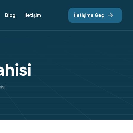
Blog
İletişim
İletişime Geç
a
h
i
s
i
isi