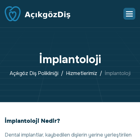
İ
m
p
l
a
n
t
o
l
o
j
i
Açıkgöz Diş Polikliniği
Hizmetlerimiz
İmplantoloji
İmplantoloji Nedir?
Dental implantlar, kaybedilen dişlerin yerine yerleştirilen