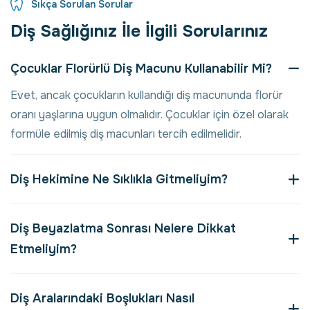
Sıkça Sorulan Sorular
D
i
ş
S
a
ğ
l
ı
ğ
ı
n
ı
z
İ
l
e
İ
l
g
i
l
i
S
o
r
u
l
a
r
ı
n
ı
z
Çocuklar Florürlü Diş Macunu Kullanabilir Mi?
Evet, ancak çocukların kullandığı diş macununda florür
oranı yaşlarına uygun olmalıdır. Çocuklar için özel olarak
formüle edilmiş diş macunları tercih edilmelidir.
Diş Hekimine Ne Sıklıkla Gitmeliyim?
Diş Beyazlatma Sonrası Nelere Dikkat
Etmeliyim?
Diş Aralarındaki Boşlukları Nasıl